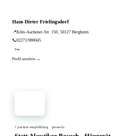
Hans Dieter Frielingsdorf
📍
Köln-Aachener-Str. 150, 50127 Bergheim
📞
02271/980045
Free
Profil ansehen →
📦
// partner-empfehlung · proauris
Statt Akustiker-Besuch - Hörgerät