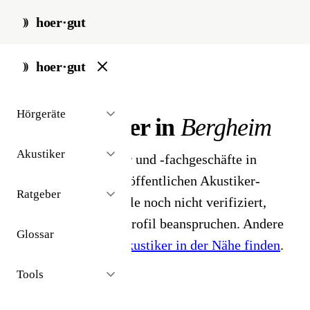
hoer·gut
start
/
akustiker
/
bergheim
hoer·gut
// stadt · bergheim · 3 ergebnisse
Hörgeräte
Hörakustiker in
Bergheim
Akustiker
3 Hörgeräteakustiker und -fachgeschäfte in
Bergheim. Aus dem öffentlichen Akustiker-
Ratgeber
Bestand 2026 - Profile noch nicht verifiziert,
Inhaber können ihr Profil beanspruchen. Andere
Glossar
Stadt gesucht?
Hörakustiker in der Nähe finden
.
Tools