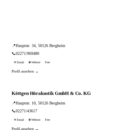
📦 Zuhause testen
3 Einträge · sortiert nach PLZ
Jonen Augenoptik
📍
Hauptstr. 34, 50126 Bergheim
📞
02271/969480
✉ Email
🌐 Website
Free
Profil ansehen →
Köttgen Hörakustik GmbH & Co. KG
📍
Hauptstr. 10, 50126 Bergheim
📞
02271/43617
✉ Email
🌐 Website
Free
Profil ansehen →