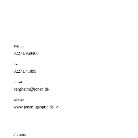
📦 Zuhause testen
// kontakt
Adresse
Hauptstr. 34
50126 Bergheim
Telefon
02271/969480
Fax
02271/41899
Email
bergheim@jonen.de
Website
www.jonen.igaoptic.de ↗
// status