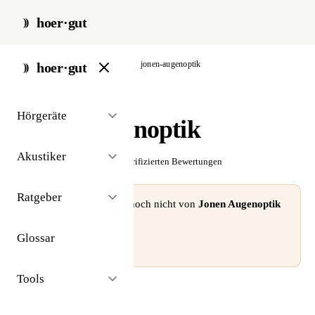
hoer·gut
start
/
akustiker
/
bergheim
/
jonen-augenoptik
hoer·gut
// akustiker · bergheim
Hörgeräte
Jonen Augenoptik
Akustiker
☆☆☆☆☆
Noch keine verifizierten Bewertungen
Ratgeber
⚠ Dieses Profil wurde noch nicht von
Jonen Augenoptik
beansprucht.
Glossar
Profil beanspruchen →
Tools