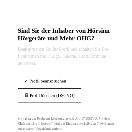
Sind Sie der Inhaber von Hörsinn
Hörgeräte und Mehr OHG?
Beanspruchen Sie Ihr Profil und schalten Sie Pro-
Funktionen frei - Logo, Galerie, Lead-Formular
und mehr.
✓ Profil beanspruchen
🗑 Profil löschen (DSGVO)
Sie haben das Recht auf Löschung gemäß Art. 17 DSGVO. Mit dem
Klick auf „Profil löschen" wird der Eintrag innerhalb von 7 Werktagen
aus unserem Verzeichnis entfernt.