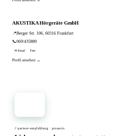
AKUSTIKA Hörgeräte GmbH
📍
Berger Str. 106, 60316 Frankfurt
📞
069/435889
✉ Email
Free
Profil ansehen →
📦
// partner-empfehlung · proauris