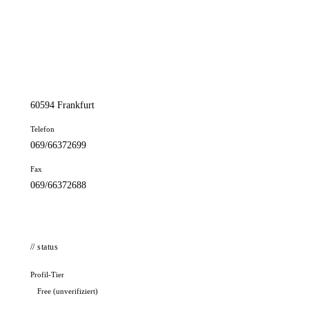
📦 Zuhause testen
// kontakt
Adresse
Walter-Kolb-Str. 16A
60594 Frankfurt
Telefon
069/66372699
Fax
069/66372688
// status
Profil-Tier
Free (unverifiziert)