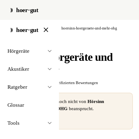
hoer·gut
start
/
akustiker
/
frankfurt
/
hoersinn-hoergeraete-und-mehr-ohg
hoer·gut
// akustiker · frankfurt
Hörgeräte
Hörsinn Hörgeräte und
Mehr OHG
Akustiker
☆☆☆☆☆
Noch keine verifizierten Bewertungen
Ratgeber
⚠ Dieses Profil wurde noch nicht von
Hörsinn
Glossar
Hörgeräte und Mehr OHG
beansprucht.
Profil beanspruchen →
Tools