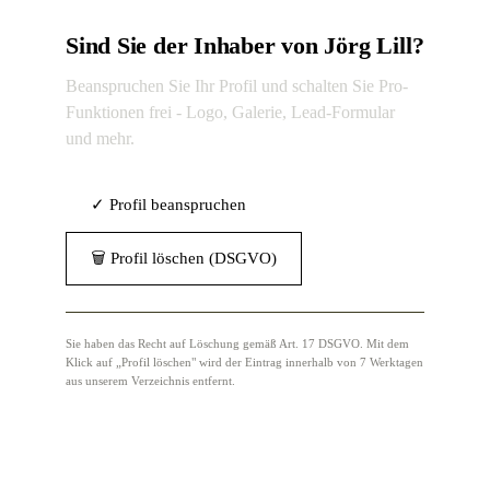
Sind Sie der Inhaber von Jörg Lill?
Beanspruchen Sie Ihr Profil und schalten Sie Pro-
Funktionen frei - Logo, Galerie, Lead-Formular
und mehr.
✓ Profil beanspruchen
🗑 Profil löschen (DSGVO)
Sie haben das Recht auf Löschung gemäß Art. 17 DSGVO. Mit dem
Klick auf „Profil löschen" wird der Eintrag innerhalb von 7 Werktagen
aus unserem Verzeichnis entfernt.