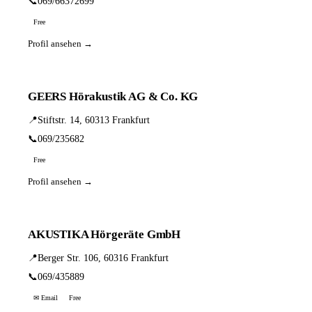
📞
069/66372699
Free
Profil ansehen →
GEERS Hörakustik AG & Co. KG
📍
Stiftstr. 14, 60313 Frankfurt
📞
069/235682
Free
Profil ansehen →
AKUSTIKA Hörgeräte GmbH
📍
Berger Str. 106, 60316 Frankfurt
📞
069/435889
✉ Email
Free