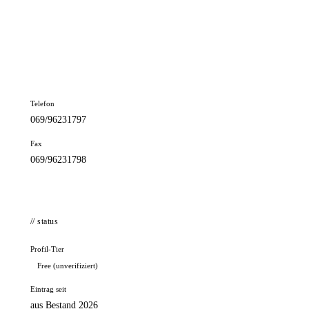
📦 Zuhause testen
// kontakt
Adresse
Schwanthalerstr. 33
60594 Frankfurt
Telefon
069/96231797
Fax
069/96231798
// status
Profil-Tier
Free (unverifiziert)
Eintrag seit
aus Bestand 2026