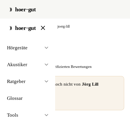
hoer·gut
start
/
akustiker
/
frankfurt
/
joerg-lill
hoer·gut
// akustiker · frankfurt
Hörgeräte
Jörg Lill
Akustiker
☆☆☆☆☆
Noch keine verifizierten Bewertungen
Ratgeber
⚠ Dieses Profil wurde noch nicht von
Jörg Lill
beansprucht.
Glossar
Profil beanspruchen →
Tools