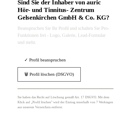
Sind Sie der Inhaber von auric
Hör- und Tinnitus- Zentrum
Gelsenkirchen GmbH & Co. KG?
Beanspruchen Sie Ihr Profil und schalten Sie Pro-
Funktionen frei - Logo, Galerie, Lead-Formular
und mehr.
✓ Profil beanspruchen
🗑 Profil löschen (DSGVO)
Sie haben das Recht auf Löschung gemäß Art. 17 DSGVO. Mit dem
Klick auf „Profil löschen" wird der Eintrag innerhalb von 7 Werktagen
aus unserem Verzeichnis entfernt.