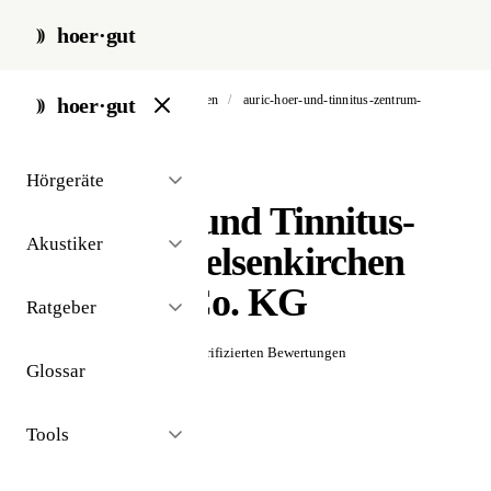
hoer·gut
start
/
akustiker
/
gelsenkirchen
/
auric-hoer-und-tinnitus-zentrum-
hoer·gut
gelsenkirchen-gmbh-co-kg
Hörgeräte
// akustiker · gelsenkirchen
auric Hör- und Tinnitus-
Akustiker
Zentrum Gelsenkirchen
GmbH & Co. KG
Ratgeber
☆☆☆☆☆
Noch keine verifizierten Bewertungen
Glossar
Tools