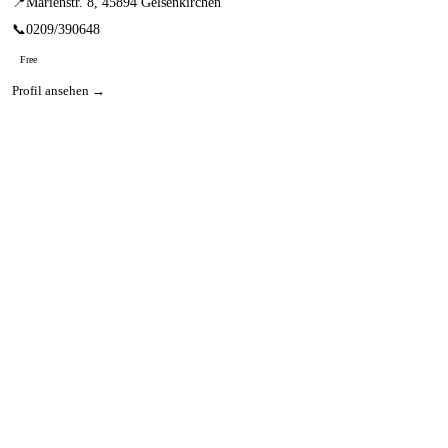
📍
Marienstr. 8, 45894 Gelsenkirchen
📞
0209/390648
Free
Profil ansehen →