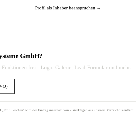
Profil als Inhaber beanspruchen →
rsysteme GmbH?
o-Funktionen frei - Logo, Galerie, Lead-Formular und mehr.
GVO)
Profil löschen" wird der Eintrag innerhalb von 7 Werktagen aus unserem Verzeichnis entfernt.