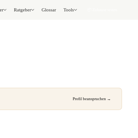
er
Ratgeber
Glossar
Tools
📦 Zuhause testen
Profil beanspruchen →