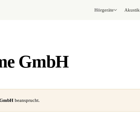
Hörgeräte
Akustik
teme GmbH
e GmbH
beansprucht.