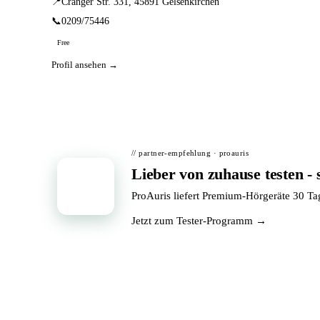
📍
Cranger Str. 331, 45891 Gelsenkirchen
📞
0209/75446
Free
Profil ansehen →
// partner-empfehlung · proauris
Lieber von zuhause testen - 
📦
ProAuris liefert Premium-Hörgeräte 30 T
Jetzt zum Tester-Programm →