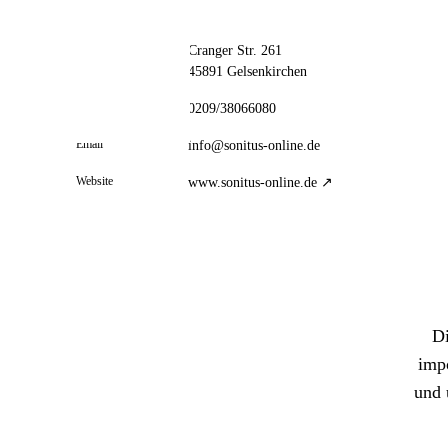
// kontakt
📦 Zuhause testen
Adresse
Cranger Str. 261
45891 Gelsenkirchen
Telefon
0209/38066080
Email
info@sonitus-online.de
Website
www.sonitus-online.de ↗
Di
impo
und 