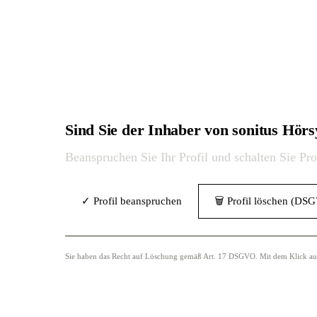
Sind Sie der Inhaber von sonitus Hö
Beanspruchen Sie Ihr Profil und schalten Sie Pr
✓ Profil beanspruchen
🗑 Profil löschen (DS
Sie haben das Recht auf Löschung gemäß Art. 17 DSGVO. Mit dem Klick auf „