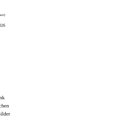
iert)
026
ank
chen
ilder