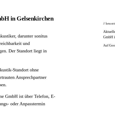
mbH in Gelsenkirchen
// bewer
Aktuell
ustiker, darunter sonitus
GmbH in
eichbarkeit und
Auf Goo
n. Der Standort liegt in
kustik-Standort ohne
ertrauten Ansprechpartner
ben.
eme GmbH ist über Telefon, E-
tungs- oder Anpasstermin