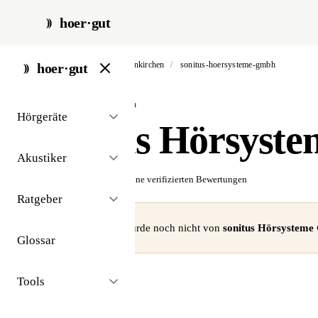
hoer·gut
start
/
akustiker
/
gelsenkirchen
/
sonitus-hoersysteme-gmbh
hoer·gut
// akustiker · gelsenkirchen
Hörgeräte
sonitus Hörsys
Akustiker
☆☆☆☆☆
Noch keine verifizierten Bewertungen
Ratgeber
⚠ Dieses Profil wurde noch nicht von
sonitus Hörsystem
Glossar
Tools