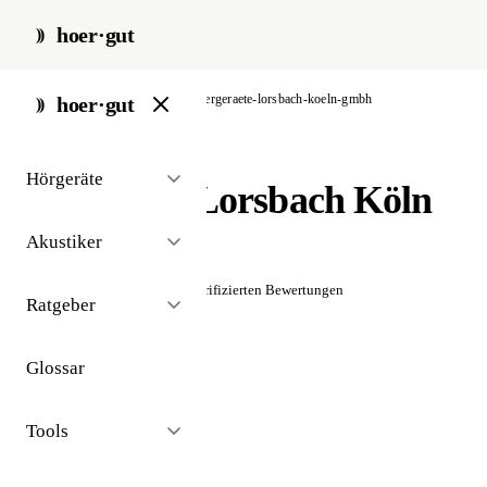
hoer·gut
start
/
akustiker
/
köln
/
hoergeraete-lorsbach-koeln-gmbh
hoer·gut
// akustiker · köln
Hörgeräte
Hörgeräte Lorsbach Köln
GmbH
Akustiker
☆☆☆☆☆
Noch keine verifizierten Bewertungen
Ratgeber
Glossar
Tools