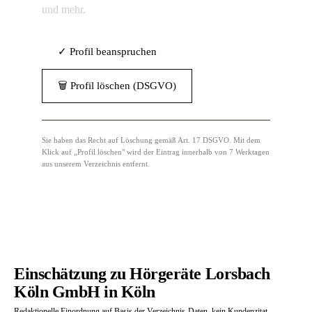
und mehr.
✓ Profil beanspruchen
🗑 Profil löschen (DSGVO)
Sie haben das Recht auf Löschung gemäß Art. 17 DSGVO. Mit dem
Klick auf „Profil löschen" wird der Eintrag innerhalb von 7 Werktagen
aus unserem Verzeichnis entfernt.
Einschätzung zu Hörgeräte Lorsbach
Köln GmbH in Köln
Redaktionelle Einordnung auf Basis der Verzeichnis-Daten, kein Kundenzitat.