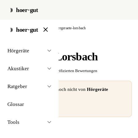
hoer·gut
start
/
akustiker
/
köln
/
hoergeraete-lorsbach
hoer·gut
// akustiker · köln
Hörgeräte
Hörgeräte Lorsbach
Akustiker
☆☆☆☆☆
Noch keine verifizierten Bewertungen
Ratgeber
⚠ Dieses Profil wurde noch nicht von
Hörgeräte
Lorsbach
beansprucht.
Glossar
Profil beanspruchen →
Tools