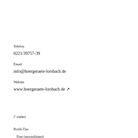
📦 Zuhause testen
// kontakt
Adresse
Neumarkt 31
50667 Köln
Telefon
0221/39757-39
Email
info@hoergeraete-lorsbach.de
Website
www.hoergeraete-lorsbach.de ↗
// status
Profil-Tier
Free (unverifiziert)