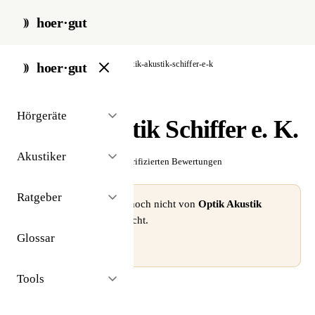
hoer·gut
start
/
akustiker
/
köln
/
optik-akustik-schiffer-e-k
hoer·gut
// akustiker · köln
Hörgeräte
Optik Akustik Schiffer e. K.
Akustiker
☆☆☆☆☆
Noch keine verifizierten Bewertungen
Ratgeber
⚠ Dieses Profil wurde noch nicht von
Optik Akustik
Schiffer e. K.
beansprucht.
Glossar
Profil beanspruchen →
Tools