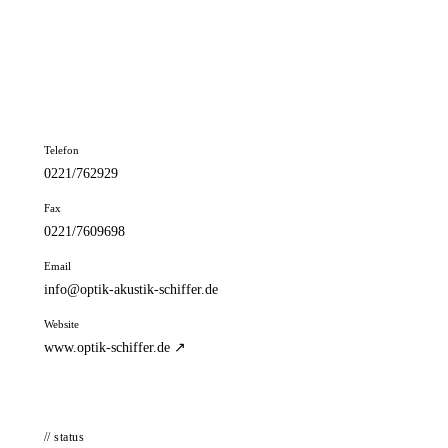
📦 Zuhause testen
// kontakt
Adresse
Neusser Str. 305
50733 Köln
Telefon
0221/762929
Fax
0221/7609698
Email
info@optik-akustik-schiffer.de
Website
www.optik-schiffer.de ↗
// status