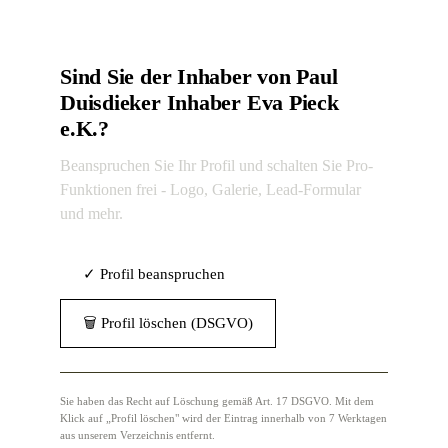
Sind Sie der Inhaber von Paul
Duisdieker Inhaber Eva Pieck
e.K.?
Beanspruchen Sie Ihr Profil und schalten Sie Pro-
Funktionen frei - Logo, Galerie, Lead-Formular
und mehr.
✓ Profil beanspruchen
🗑 Profil löschen (DSGVO)
Sie haben das Recht auf Löschung gemäß Art. 17 DSGVO. Mit dem
Klick auf „Profil löschen" wird der Eintrag innerhalb von 7 Werktagen
aus unserem Verzeichnis entfernt.