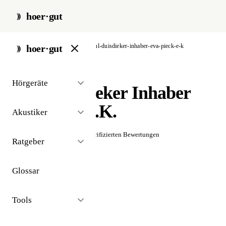
hoer·gut
start
/
akustiker
/
köln
/
paul-duisdieker-inhaber-eva-pieck-e-k
hoer·gut
// akustiker · köln
Hörgeräte
Paul Duisdieker Inhaber
Eva Pieck e.K.
Akustiker
☆☆☆☆☆
Noch keine verifizierten Bewertungen
Ratgeber
Glossar
Tools