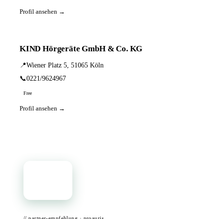
Profil ansehen →
KIND Hörgeräte GmbH & Co. KG
📍
Wiener Platz 5, 51065 Köln
📞
0221/9624967
Free
Profil ansehen →
📦
// partner-empfehlung · proauris