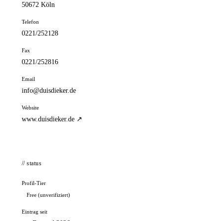
50672 Köln
Telefon
0221/252128
Fax
0221/252816
Email
info@duisdieker.de
Website
www.duisdieker.de ↗
// status
Profil-Tier
Free (unverifiziert)
Eintrag seit