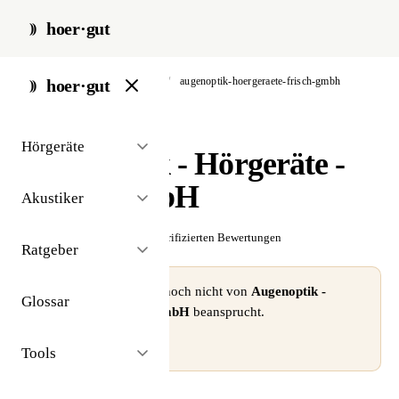
hoer·gut
start
/
akustiker
/
rotenburg
/
augenoptik-hoergeraete-frisch-gmbh
hoer·gut
// akustiker · rotenburg
Hörgeräte
Augenoptik - Hörgeräte -
Frisch GmbH
Akustiker
☆☆☆☆☆
Noch keine verifizierten Bewertungen
Ratgeber
⚠ Dieses Profil wurde noch nicht von
Augenoptik -
Glossar
Hörgeräte - Frisch GmbH
beansprucht.
Profil beanspruchen →
Tools