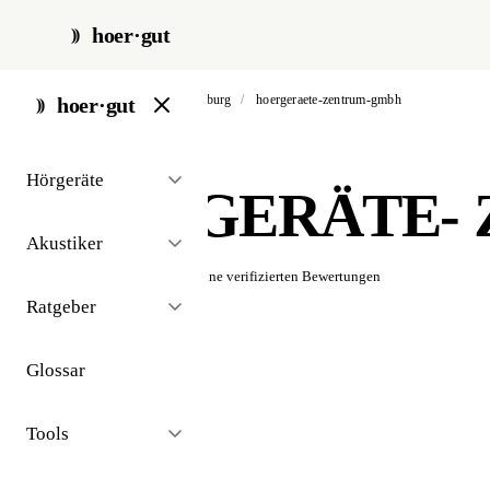
hoer·gut
start
/
akustiker
/
rotenburg
/
hoergeraete-zentrum-gmbh
hoer·gut
// akustiker · rotenburg
Hörgeräte
HÖRGERÄTE-
Akustiker
☆☆☆☆☆
Noch keine verifizierten Bewertungen
Ratgeber
Glossar
Tools