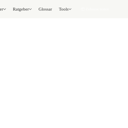
er
Ratgeber
Glossar
Tools
📦 Zuhause testen