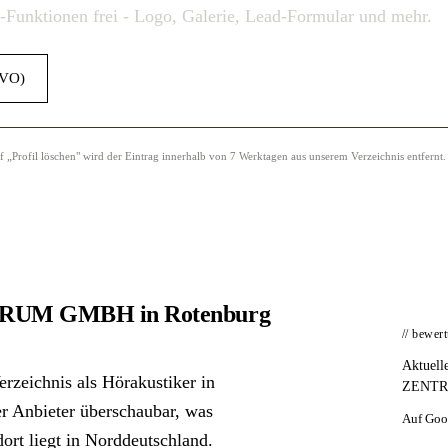
o-Funktionen frei - Logo, Galerie, Lead-Formular und mehr.
GVO)
Profil löschen" wird der Eintrag innerhalb von 7 Werktagen aus unserem Verzeichnis entfernt.
TRUM GMBH in Rotenburg
// bewer
Aktuell
chnis als Hörakustiker in
ZENTRUM
der Anbieter überschaubar, was
Auf Goo
ort liegt in Norddeutschland.