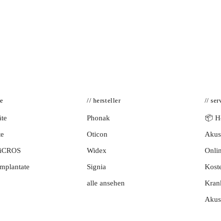
te
// hersteller
// ser
te
Phonak
📦 Hö
te
Oticon
Akust
BiCROS
Widex
Onlin
mplantate
Signia
Kost
alle ansehen
Kran
Akus