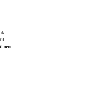
ank
fil
timent