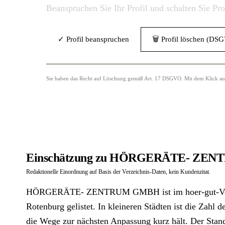
Beanspruchen Sie Ihr Profil und schalten Sie Pr
✓ Profil beanspruchen
🗑 Profil löschen (DS
Sie haben das Recht auf Löschung gemäß Art. 17 DSGVO. Mit dem Klick auf „
Einschätzung zu HÖRGERÄTE- ZEN
Redaktionelle Einordnung auf Basis der Verzeichnis-Daten, kein Kundenzitat.
HÖRGERÄTE- ZENTRUM GMBH ist im hoer-gut-Verzei
Rotenburg gelistet. In kleineren Städten ist die Zahl 
die Wege zur nächsten Anpassung kurz hält. Der Stand