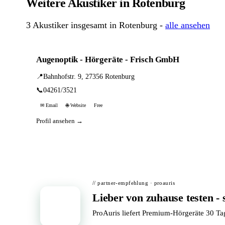
Weitere Akustiker in Rotenburg
3 Akustiker insgesamt in Rotenburg -
alle ansehen
Augenoptik - Hörgeräte - Frisch GmbH
📍
Bahnhofstr. 9, 27356 Rotenburg
📞
04261/3521
✉ Email
🌐 Website
Free
Profil ansehen →
// partner-empfehlung · proauris
Lieber von zuhause testen - 
📦
ProAuris liefert Premium-Hörgeräte 30 T