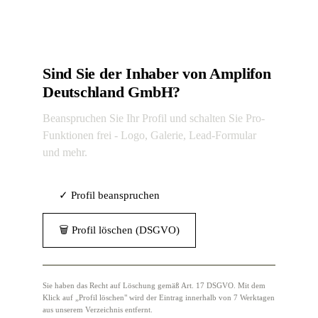
Sind Sie der Inhaber von Amplifon
Deutschland GmbH?
Beanspruchen Sie Ihr Profil und schalten Sie Pro-
Funktionen frei - Logo, Galerie, Lead-Formular
und mehr.
✓ Profil beanspruchen
🗑 Profil löschen (DSGVO)
Sie haben das Recht auf Löschung gemäß Art. 17 DSGVO. Mit dem
Klick auf „Profil löschen" wird der Eintrag innerhalb von 7 Werktagen
aus unserem Verzeichnis entfernt.