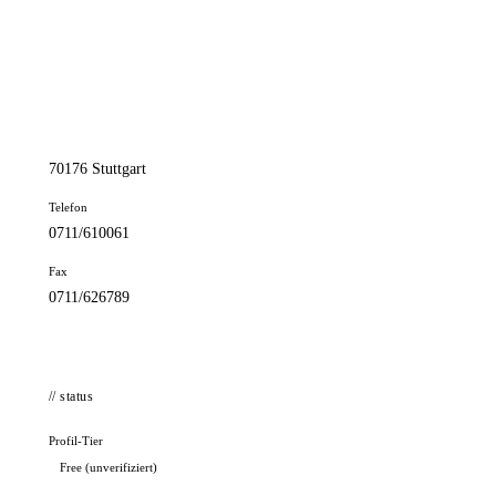
📦 Zuhause testen
// kontakt
Adresse
Schloßstr. 100
70176 Stuttgart
Telefon
0711/610061
Fax
0711/626789
// status
Profil-Tier
Free (unverifiziert)