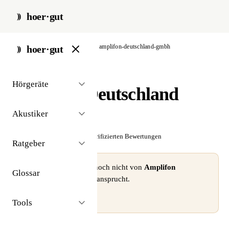
hoer·gut
start
/
akustiker
/
stuttgart
/
amplifon-deutschland-gmbh
hoer·gut
// akustiker · stuttgart
Hörgeräte
Amplifon Deutschland
GmbH
Akustiker
☆☆☆☆☆
Noch keine verifizierten Bewertungen
Ratgeber
⚠ Dieses Profil wurde noch nicht von
Amplifon
Glossar
Deutschland GmbH
beansprucht.
Profil beanspruchen →
Tools