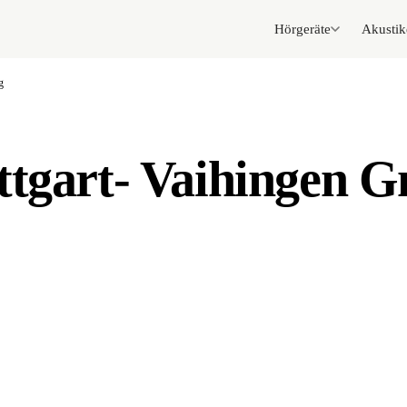
Hörgeräte
Akustik
g
ttgart- Vaihingen