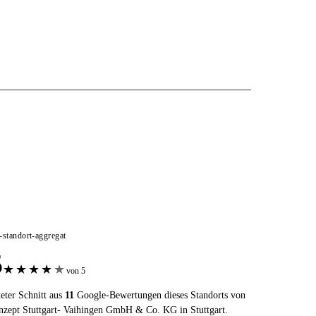
e-standort-aggregat
5
★
★
★
★
★
von 5
eter Schnitt aus
11
Google-Bewertungen dieses Standorts von
zept Stuttgart- Vaihingen GmbH & Co. KG in Stuttgart.