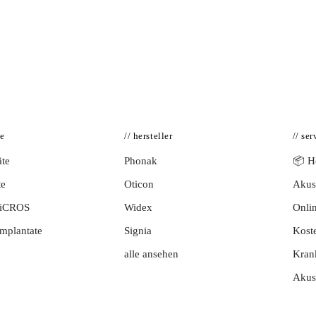
te
// hersteller
// ser
te
Phonak
📦 Hö
te
Oticon
Akust
BiCROS
Widex
Onlin
mplantate
Signia
Kost
alle ansehen
Kran
Akus