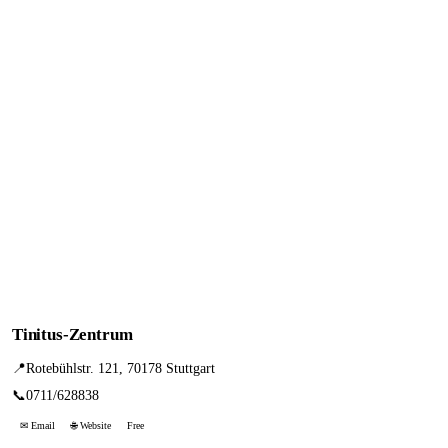
Tinitus-Zentrum
📍
Rotebühlstr. 121, 70178 Stuttgart
📞
0711/628838
✉ Email
🌐 Website
Free