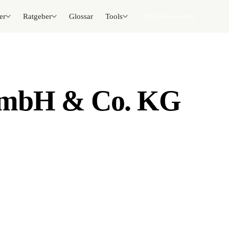
er
Ratgeber
Glossar
Tools
📦 Zuhause testen
 GmbH & Co. KG