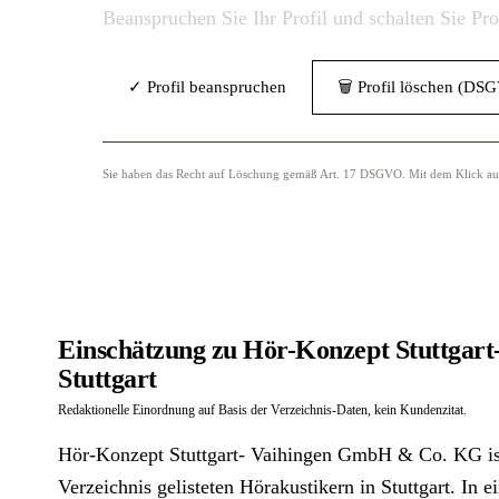
Beanspruchen Sie Ihr Profil und schalten Sie Pr
✓ Profil beanspruchen
🗑 Profil löschen (DS
Sie haben das Recht auf Löschung gemäß Art. 17 DSGVO. Mit dem Klick auf „
Einschätzung zu Hör-Konzept Stuttgar
Stuttgart
Redaktionelle Einordnung auf Basis der Verzeichnis-Daten, kein Kundenzitat.
Hör-Konzept Stuttgart- Vaihingen GmbH & Co. KG ist
Verzeichnis gelisteten Hörakustikern in Stuttgart. In e