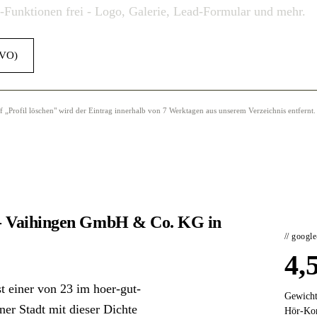
o-Funktionen frei - Logo, Galerie, Lead-Formular und mehr.
GVO)
Profil löschen" wird der Eintrag innerhalb von 7 Werktagen aus unserem Verzeichnis entfernt.
t- Vaihingen GmbH & Co. KG in
// googl
4,
 einer von 23 im hoer-gut-
Gewicht
iner Stadt mit dieser Dichte
Hör-Kon