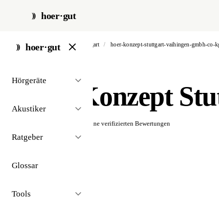
hoer·gut
start
/
akustiker
/
stuttgart
/
hoer-konzept-stuttgart-vaihingen-gmbh-co-k
hoer·gut
// akustiker · stuttgart
Hörgeräte
Hör-Konzept Stu
Akustiker
☆☆☆☆☆
Noch keine verifizierten Bewertungen
Ratgeber
Glossar
Tools