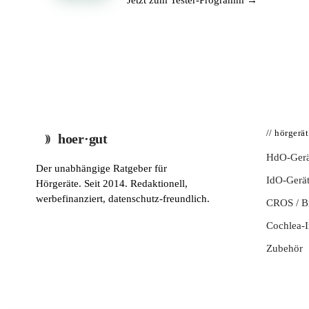
Jetzt zum Tester-Programm →
// hörgerä
hoer·gut
HdO-Gerä
Der unabhängige Ratgeber für
IdO-Gerä
Hörgeräte. Seit 2014. Redaktionell,
werbefinanziert, datenschutz-freundlich.
CROS / 
Cochlea-I
Zubehör