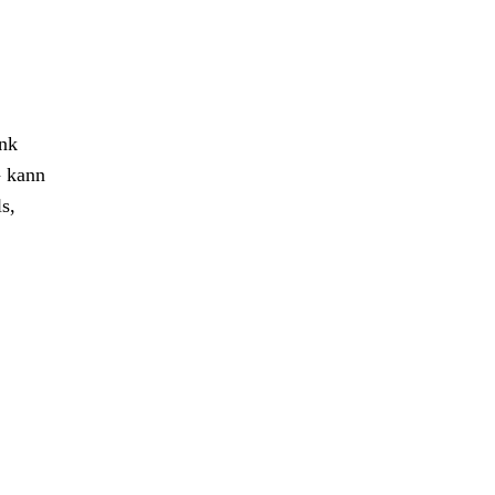
ank
G
kann
s,