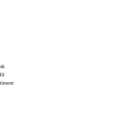
ank
il
timent