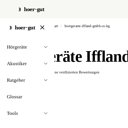
hoer·gut
start
/
akustiker
/
stuttgart
/
hoergeraete-iffland-gmbh-co-kg
hoer·gut
// akustiker · stuttgart
Hörgeräte
Hörgeräte Iffl
Akustiker
☆☆☆☆☆
Noch keine verifizierten Bewertungen
Ratgeber
Glossar
Tools