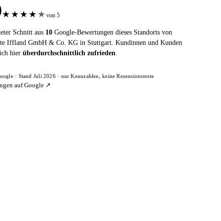
9
★
★
★
★
★
von 5
eter Schnitt aus
10
Google-Bewertungen dieses Standorts von
te Iffland GmbH & Co. KG in Stuttgart. Kundinnen und Kunden
ich hier
überdurchschnittlich zufrieden
.
oogle · Stand Juli 2026 · nur Kennzahlen, keine Rezensionstexte
ngen auf Google ↗