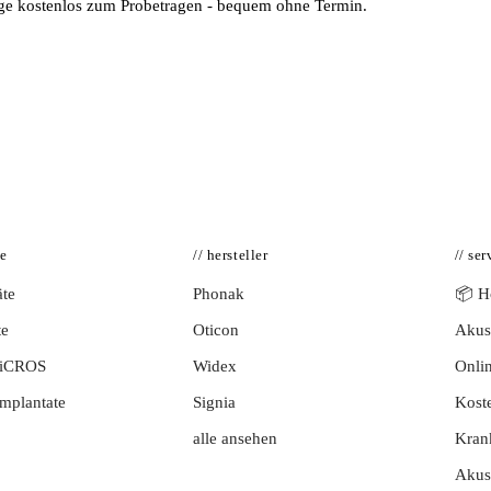
age kostenlos zum Probetragen - bequem ohne Termin.
te
// hersteller
// ser
te
Phonak
📦 Hö
te
Oticon
Akust
BiCROS
Widex
Onlin
mplantate
Signia
Kost
alle ansehen
Kran
Akus