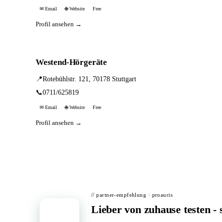
✉ Email
🌐 Website
Free
Profil ansehen →
Westend-Hörgeräte
📍
Rotebühlstr. 121, 70178 Stuttgart
📞
0711/625819
✉ Email
🌐 Website
Free
Profil ansehen →
// partner-empfehlung · proauris
Lieber von zuhause testen - 
📦