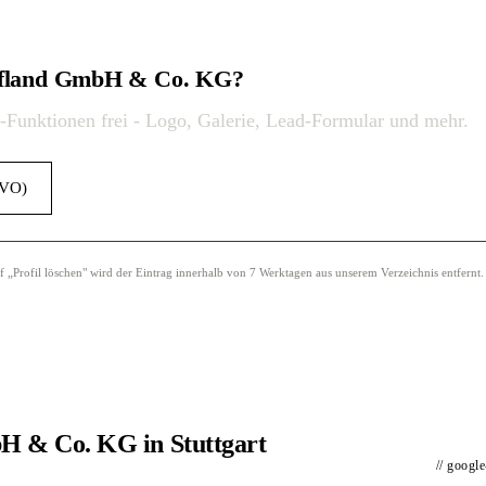
 Iffland GmbH & Co. KG?
o-Funktionen frei - Logo, Galerie, Lead-Formular und mehr.
GVO)
Profil löschen" wird der Eintrag innerhalb von 7 Werktagen aus unserem Verzeichnis entfernt.
H & Co. KG in Stuttgart
// googl