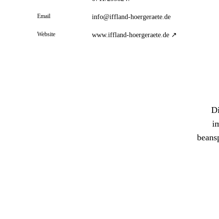
Email
info@iffland-hoergeraete.de
Website
www.iffland-hoergeraete.de ↗
Di
i
beans