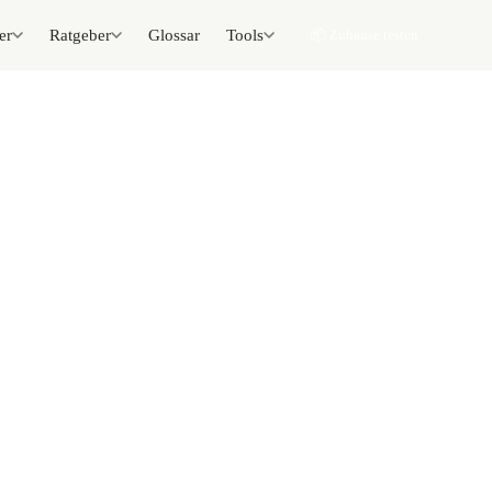
er
Ratgeber
Glossar
Tools
📦 Zuhause testen