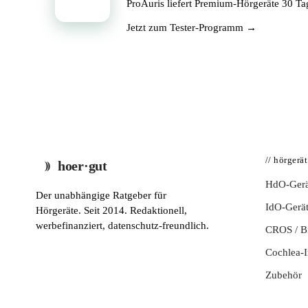
ProAuris liefert Premium-Hörgeräte 30 T
Jetzt zum Tester-Programm →
// hörgerä
hoer·gut
HdO-Gerä
Der unabhängige Ratgeber für
IdO-Gerä
Hörgeräte. Seit 2014. Redaktionell,
werbefinanziert, datenschutz-freundlich.
CROS / 
Cochlea-I
Zubehör