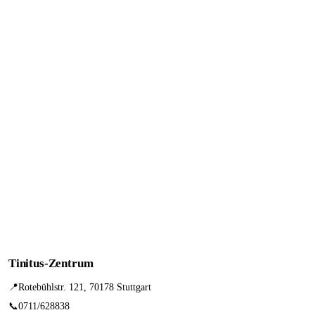
Tinitus-Zentrum
📍
Rotebühlstr. 121, 70178 Stuttgart
📞
0711/628838