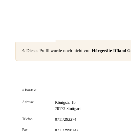
📦 Zuhause testen
⚠ Dieses Profil wurde noch nicht von
Hörgeräte Iffland
// kontakt
Adresse
Königstr. 1b
70173 Stuttgart
Telefon
0711/292274
Fax
0711/2998247