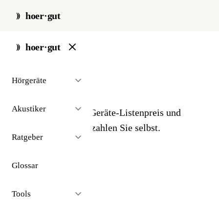
hoer·gut
start
/
glossar
/
eigenanteil
hoer·gut
// glossar · kosten
Hörgeräte
Eigenanteil
Akustiker
Differenz zwischen Geräte-Listenpreis und
Kassen-Festbetrag - zahlen Sie selbst.
Ratgeber
Glossar
Tools