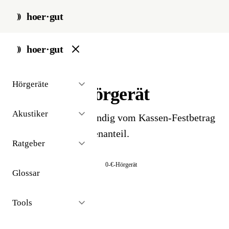
hoer·gut
start
/
glossar
/
nulltarif
hoer·gut
// glossar · kosten
Hörgeräte
Nulltarif-Hörgerät
Akustiker
Hörgerät, das vollständig vom Kassen-Festbetrag
gedeckt ist - 0 € Eigenanteil.
Ratgeber
Auch bekannt als:
Kassen-Gerät
0-€-Hörgerät
Glossar
Tools