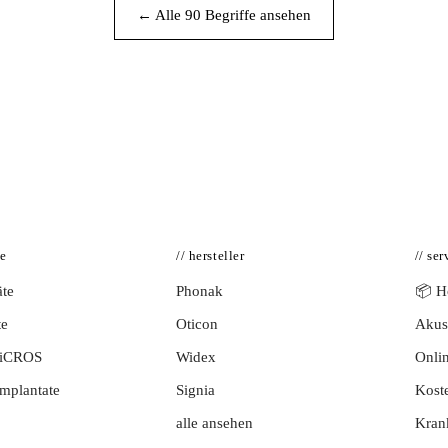
← Alle 90 Begriffe ansehen
te
// hersteller
// ser
te
Phonak
📦 Hö
te
Oticon
Akust
BiCROS
Widex
Onlin
mplantate
Signia
Kost
alle ansehen
Kran