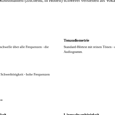
Konsonanten (zischend, in Höhen) schwerer verstehen als Voka
Tonaudiometrie
rschwelle über alle Frequenzen - die
Standard-Hörtest mit reinen Tönen - d
Audiogramm.
r Schwerhörigkeit - hohe Frequenzen
k"
keit
Lärmschwerhörigkeit