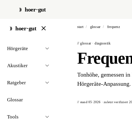
hoer·gut
start
/
glossar
/
frequenz
hoer·gut
// glossar · diagnostik
Hörgeräte
Freque
Akustiker
Tonhöhe, gemessen in H
Ratgeber
Hörgeräte-Anpassung.
Glossar
// stand 05·2026 · zuletzt verifiziert
2
Tools