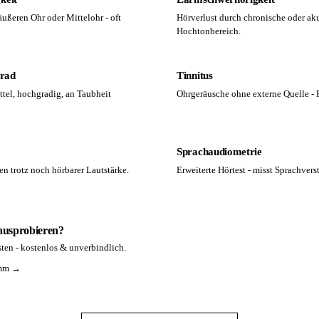
ußeren Ohr oder Mittelohr - oft
Hörverlust durch chronische oder ak
Hochtonbereich.
grad
Tinnitus
ttel, hochgradig, an Taubheit
Ohrgeräusche ohne externe Quelle - P
Sprachaudiometrie
en trotz noch hörbarer Lautstärke.
Erweiterte Hörtest - misst Sprachver
 ausprobieren?
ten - kostenlos & unverbindlich.
amm →