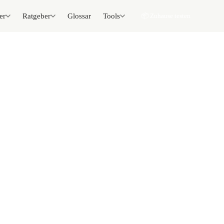
er
Ratgeber
Glossar
Tools
📦 Zuhause testen