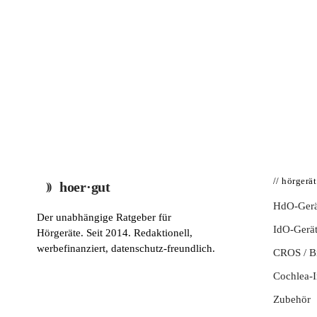
// hörgerä
hoer·gut
HdO-Gerä
Der unabhängige Ratgeber für
IdO-Gerä
Hörgeräte. Seit 2014. Redaktionell,
werbefinanziert, datenschutz-freundlich.
CROS / 
Cochlea-I
Zubehör