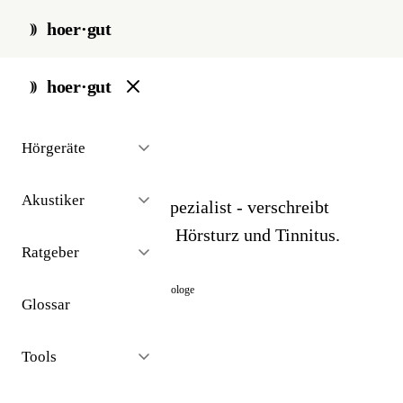
hoer·gut
start
/
glossar
/
hno-arzt
hoer·gut
// glossar · sonstiges
Hörgeräte
HNO-Arzt
Akustiker
Hals-Nasen-Ohren-Spezialist - verschreibt
Hörgeräte, behandelt Hörsturz und Tinnitus.
Ratgeber
Auch bekannt als:
Otorhinolaryngologe
Glossar
Tools