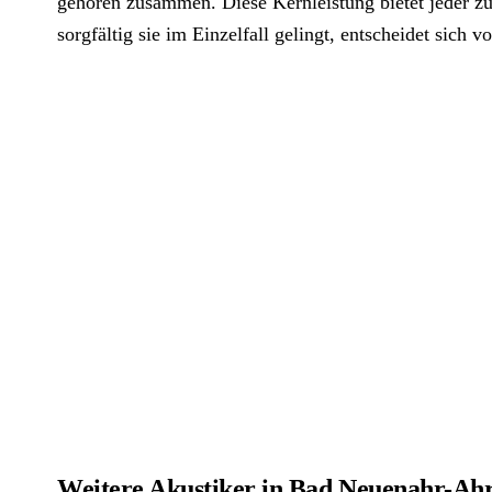
gehören zusammen. Diese Kernleistung bietet jeder zu
sorgfältig sie im Einzelfall gelingt, entscheidet sich vo
Weitere Akustiker in Bad Neuenahr-Ah