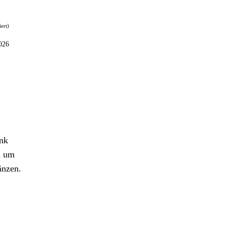
iert)
026
ank
d um
änzen.