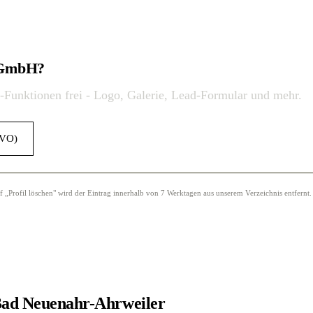
d GmbH?
o-Funktionen frei - Logo, Galerie, Lead-Formular und mehr.
GVO)
Profil löschen" wird der Eintrag innerhalb von 7 Werktagen aus unserem Verzeichnis entfernt.
ad Neuenahr-Ahrweiler