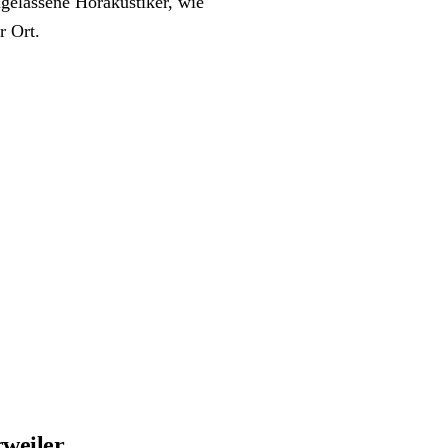
gelassene Hörakustiker, wie
r Ort.
rweiler