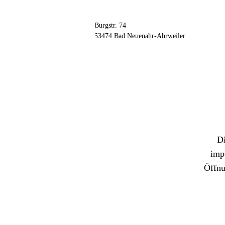
// kontakt
📦 Zuhause testen
Adresse
Burgstr. 74
53474 Bad Neuenahr-Ahrweiler
Di
imp
Öffnu