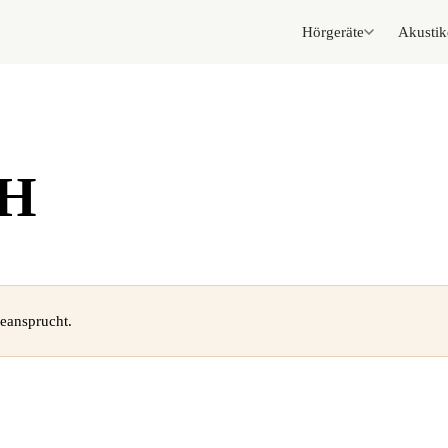
Hörgeräte
Akustik
bH
eansprucht.