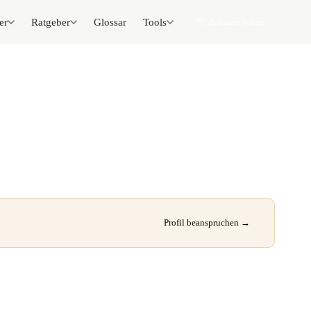
er
Ratgeber
Glossar
Tools
📦 Zuhause testen
Profil beanspruchen →