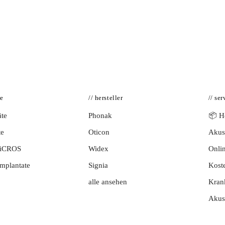
te
// hersteller
// ser
te
Phonak
📦 Hö
te
Oticon
Akust
BiCROS
Widex
Onlin
mplantate
Signia
Kost
alle ansehen
Kran
Akus