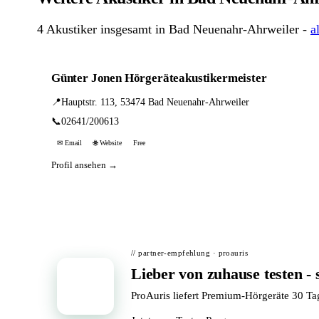
4 Akustiker insgesamt in Bad Neuenahr-Ahrweiler -
a
Günter Jonen Hörgeräteakustikermeister
📍
Hauptstr. 113, 53474 Bad Neuenahr-Ahrweiler
📞
02641/200613
✉ Email
🌐 Website
Free
Profil ansehen →
// partner-empfehlung · proauris
Lieber von zuhause testen - 
📦
ProAuris liefert Premium-Hörgeräte 30 T