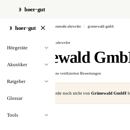
hoer·gut
start
/
akustiker
/
bad neuenahr-ahrweiler
/
gruenewald-gmbh
hoer·gut
// akustiker · bad neuenahr-ahrweiler
Hörgeräte
Grünewald Gm
Akustiker
☆☆☆☆☆
Noch keine verifizierten Bewertungen
Ratgeber
⚠ Dieses Profil wurde noch nicht von
Grünewald GmbH
b
Glossar
Tools