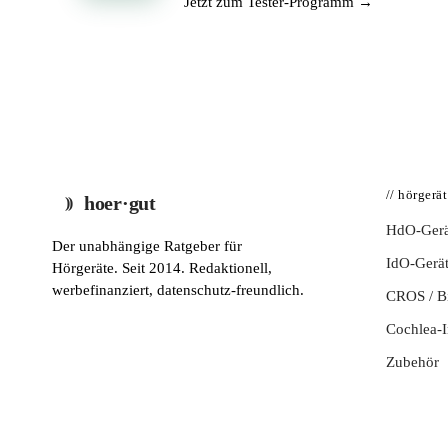
Jetzt zum Tester-Programm →
// hörgerä
hoer·gut
HdO-Gerä
Der unabhängige Ratgeber für
IdO-Gerä
Hörgeräte. Seit 2014. Redaktionell,
werbefinanziert, datenschutz-freundlich.
CROS / 
Cochlea-I
Zubehör