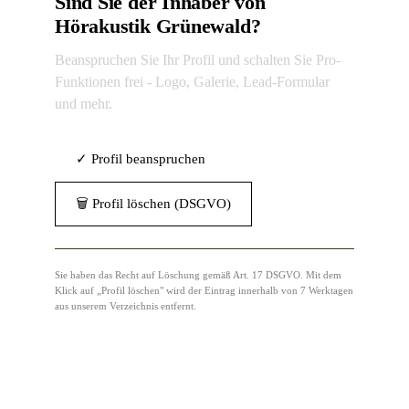
Sind Sie der Inhaber von
Hörakustik Grünewald?
Beanspruchen Sie Ihr Profil und schalten Sie Pro-
Funktionen frei - Logo, Galerie, Lead-Formular
und mehr.
✓ Profil beanspruchen
🗑 Profil löschen (DSGVO)
Sie haben das Recht auf Löschung gemäß Art. 17 DSGVO. Mit dem
Klick auf „Profil löschen" wird der Eintrag innerhalb von 7 Werktagen
aus unserem Verzeichnis entfernt.