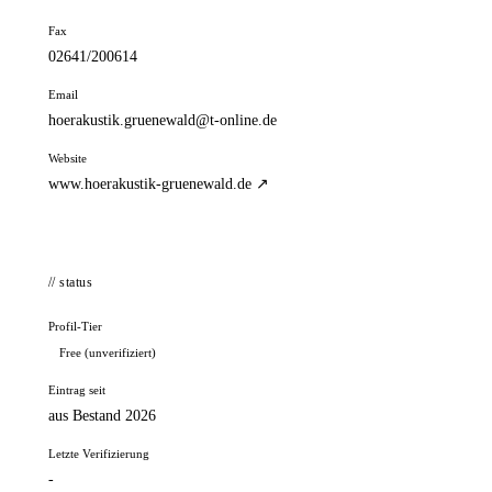
Fax
02641/200614
Email
hoerakustik.gruenewald@t-online.de
Website
www.hoerakustik-gruenewald.de ↗
// status
Profil-Tier
Free (unverifiziert)
Eintrag seit
aus Bestand 2026
Letzte Verifizierung
-