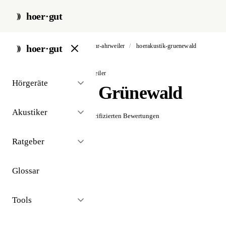
hoer·gut
start
/
akustiker
/
bad neuenahr-ahrweiler
/
hoerakustik-gruenewald
hoer·gut
// akustiker · bad neuenahr-ahrweiler
Hörgeräte
Hörakustik Grünewald
Akustiker
☆☆☆☆☆
Noch keine verifizierten Bewertungen
Ratgeber
Glossar
Tools