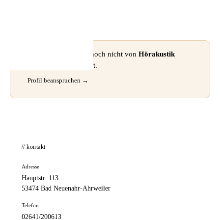
📦 Zuhause testen
⚠ Dieses Profil wurde noch nicht von
Hörakustik
Grünewald
beansprucht.
Profil beanspruchen →
// kontakt
Adresse
Hauptstr. 113
53474 Bad Neuenahr-Ahrweiler
Telefon
02641/200613