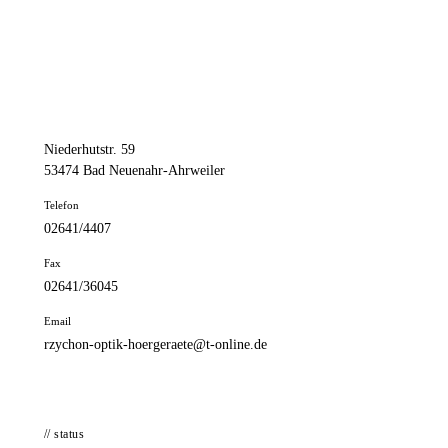
📦 Zuhause testen
// kontakt
Adresse
Niederhutstr. 59
53474 Bad Neuenahr-Ahrweiler
Telefon
02641/4407
Fax
02641/36045
Email
rzychon-optik-hoergeraete@t-online.de
// status