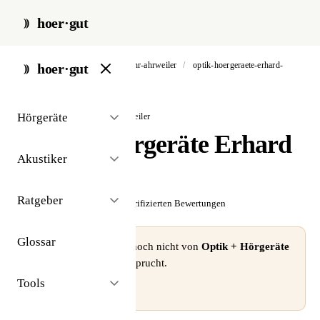
hoer·gut
start
/
akustiker
/
bad neuenahr-ahrweiler
/
optik-hoergeraete-erhard-
hoer·gut
rzychon
Hörgeräte
// akustiker · bad neuenahr-ahrweiler
Optik + Hörgeräte Erhard
Akustiker
Rzychon
Ratgeber
☆☆☆☆☆
Noch keine verifizierten Bewertungen
Glossar
⚠ Dieses Profil wurde noch nicht von
Optik + Hörgeräte
Erhard Rzychon
beansprucht.
Tools
Profil beanspruchen →