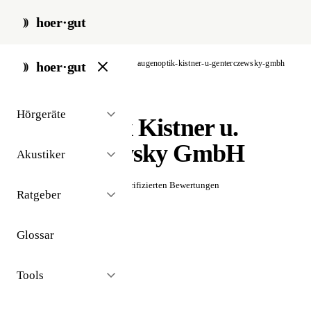
hoer·gut
start
/
akustiker
/
frankfurt
/
augenoptik-kistner-u-genterczewsky-gmbh
hoer·gut
// akustiker · frankfurt
Hörgeräte
Augenoptik Kistner u.
Genterczewsky GmbH
Akustiker
☆☆☆☆☆
Noch keine verifizierten Bewertungen
Ratgeber
Glossar
Tools