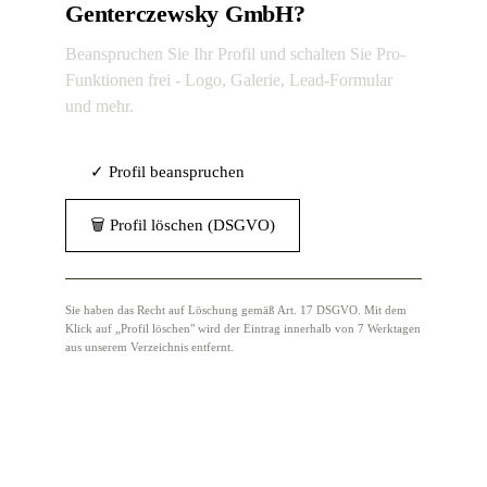
Genterczewsky GmbH?
Beanspruchen Sie Ihr Profil und schalten Sie Pro-
Funktionen frei - Logo, Galerie, Lead-Formular
und mehr.
✓ Profil beanspruchen
🗑 Profil löschen (DSGVO)
Sie haben das Recht auf Löschung gemäß Art. 17 DSGVO. Mit dem
Klick auf „Profil löschen" wird der Eintrag innerhalb von 7 Werktagen
aus unserem Verzeichnis entfernt.