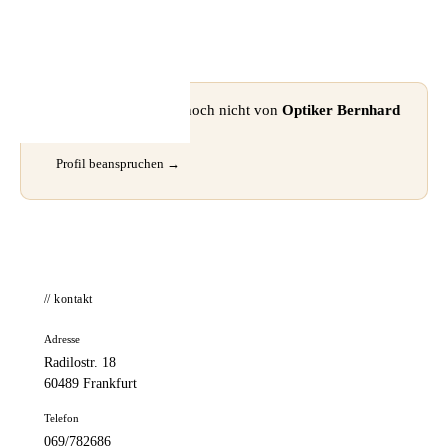
📦 Zuhause testen
⚠ Dieses Profil wurde noch nicht von
Optiker Bernhard
GmbH
beansprucht.
Profil beanspruchen →
// kontakt
Adresse
Radilostr. 18
60489 Frankfurt
Telefon
069/782686