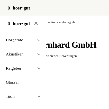
hoer·gut
start
/
akustiker
/
frankfurt
/
optiker-bernhard-gmbh
hoer·gut
// akustiker · frankfurt
Hörgeräte
Optiker Bernhard GmbH
Akustiker
☆☆☆☆☆
Noch keine verifizierten Bewertungen
Ratgeber
Glossar
Tools