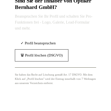
Sind Sie der Inhaber von Optiker
Bernhard GmbH?
Beanspruchen Sie Ihr Profil und schalten Sie Pro-
Funktionen frei - Logo, Galerie, Lead-Formular
und mehr.
✓ Profil beanspruchen
🗑 Profil löschen (DSGVO)
Sie haben das Recht auf Löschung gemäß Art. 17 DSGVO. Mit dem
Klick auf „Profil löschen" wird der Eintrag innerhalb von 7 Werktagen
aus unserem Verzeichnis entfernt.