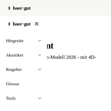
hoer·gut
start
/
glossar
/
intent
hoer·gut
// glossar · geräte
Hörgeräte
Oticon Intent
Akustiker
Aktuelles Oticon-Top-Modell 2026 - mit 4D-
Sensor-Technologie.
Ratgeber
Glossar
Tools