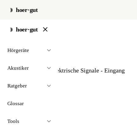
hoer·gut
start
/
glossar
/
mikrofon
hoer·gut
// glossar · technologie
Hörgeräte
Mikrofon
Akustiker
Wandelt Schall in elektrische Signale - Eingang
jedes Hörgeräts.
Ratgeber
Glossar
Tools